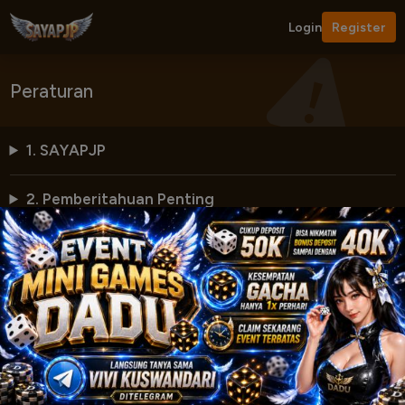
Login
Register
Peraturan
1. SAYAPJP
2. Pemberitahuan Penting
3. Informasi Umum
4. Akun Pemain
5. Jaminan Anda
6. Jaminan Kami